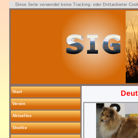
Diese Seite verwendet keine Tracking- oder Drittanbieter Coo
Deutscher
Start
Verein
Aktuelles
Sheltie