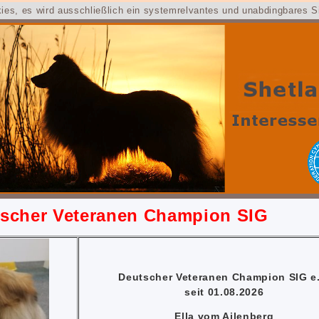
kies, es wird ausschließlich ein systemrelvantes und unabdingbares 
 Veteranen Champion SIG
Deutscher Veteranen Champion SIG e.
seit 01.08.2026
Ella vom Ailenberg